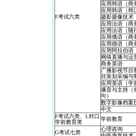
应用韩语（商
应用韩语（韩
F考试六类
摄影摄像技术
应用法语（商
应用法语（随
应用俄语（商
应用德语（商
应用阿拉伯语
网络直播与运
商务英语
广播影视节目
目策划采编与
应用英语（学
播音与主持（
向）
数字影像档案
中文
F考试六类、L对口
学前教育
学前教育类
心理咨询
G考试七类
中医康复技术