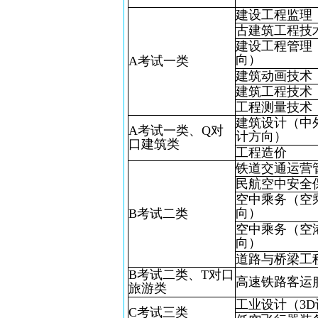
建设工程监理
古建筑工程技
建设工程管理
向）
A考试一类
建筑动画技术
建筑工程技术
工程测量技术
建筑设计（中
A考试一类、Q对
计方向）
口建筑类
工程造价
铁道交通运营
民航空中安全
空中乘务（空
向）
B考试二类
空中乘务（空
向）
道路与桥梁工
B考试二类、T对口
高速铁路客运
旅游类
工业设计（3
C考试三类