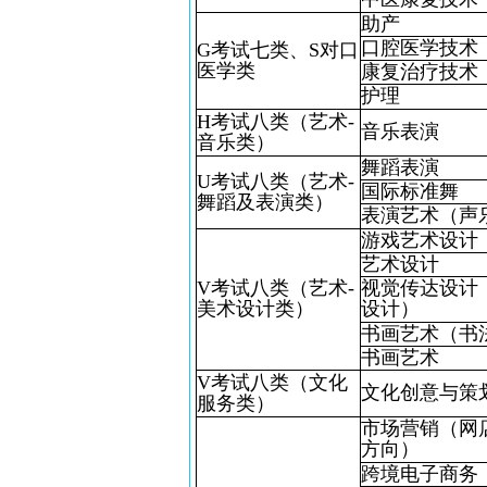
助产
口腔医学技术
G考试七类、S对口
医学类
康复治疗技术
护理
H考试八类（艺术-
音乐表演
音乐类）
舞蹈表演
U考试八类（艺术-
国际标准舞
舞蹈及表演类）
表演艺术（声
游戏艺术设计
艺术设计
V考试八类（艺术-
视觉传达设计
美术设计类）
设计）
书画艺术（书
书画艺术
V考试八类（文化
文化创意与策
服务类）
市场营销（网
方向）
跨境电子商务