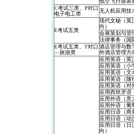
低空飞行器装
C考试三类、P对口
无人机应用技
电子电工类
现代文秘（英
向）
E考试五类
会展策划与管
法律事务（国
E考试五类、T对口
酒店管理与数
—旅游类
外酒店管理方
应用英语（英
应用英语（小
应用英语（文
应用英语（随
应用英语（对
应用西班牙语
应用外语（意
应用外语（葡
应用日语（商
应用日语（动
应用日语（日
向）