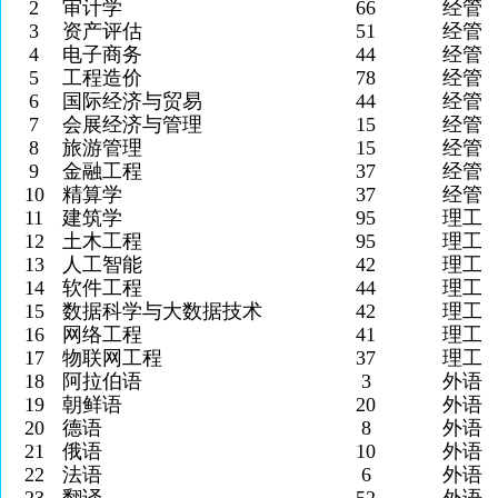
2
审计学
66
经管
3
资产评估
51
经管
4
电子商务
44
经管
5
工程造价
78
经管
6
国际经济与贸易
44
经管
7
会展经济与管理
15
经管
8
旅游管理
15
经管
9
金融工程
37
经管
10
精算学
37
经管
11
建筑学
95
理工
12
土木工程
95
理工
13
人工智能
42
理工
14
软件工程
44
理工
15
数据科学与大数据技术
42
理工
16
网络工程
41
理工
17
物联网工程
37
理工
18
阿拉伯语
3
外语
19
朝鲜语
20
外语
20
德语
8
外语
21
俄语
10
外语
22
法语
6
外语