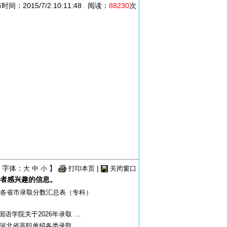
015/7/2 10:11:48 阅读：
88230
次
 字体：
】
|
大
中
小
打印本页
关闭窗口
者感兴趣的信息。
0年各省市录取分数汇总表（专科）
…
国语学院关于2026年录取
…
6年河北省高职单招各类录取