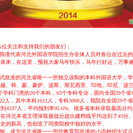
各位关注和支持我们的朋友们：
我谨代表河北外国语学院招生办全体人员对各位在过去的
喜来，在这里，预祝大家马年快乐，马年行好运，万事遂心
式批准的河北省唯一一所独立设制的本科外国语大学，学
越、韩、蒙、豪萨、波斯、斯瓦西里、印地、印尼、波兰
学科门类的20个本科，65个专科专业，面向全国29个
22人，其中本科1622人，专科3000人，我院在全国2
%，报到4337人，平均报到率95.6%。很多省本科录取最
，在河北本省文理录取最低分超出建档线平均达到了45分
历史的新高，也创造了同类院校中较好的水平。
先例，成为河北省唯一一所经教育部批准的小语种招生试